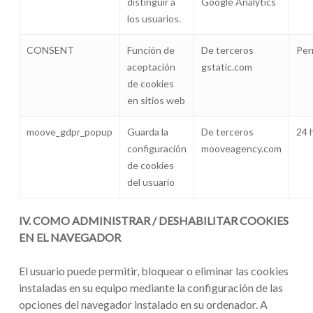
distinguir a
Google Analytics
los usuarios.
CONSENT
Función de
De terceros
Per
aceptación
gstatic.com
de cookies
en sitios web
moove_gdpr_popup
Guarda la
De terceros
24 
configuración
mooveagency.com
de cookies
del usuario
IV. COMO ADMINISTRAR / DESHABILITAR COOKIES
EN EL NAVEGADOR
El usuario puede permitir, bloquear o eliminar las cookies
instaladas en su equipo mediante la configuración de las
opciones del navegador instalado en su ordenador. A