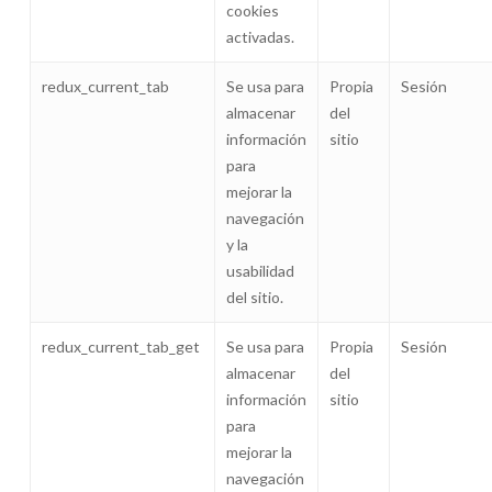
cookies
activadas.
redux_current_tab
Se usa para
Propia
Sesión
almacenar
del
información
sitio
para
mejorar la
navegación
y la
usabilidad
del sitio.
redux_current_tab_get
Se usa para
Propia
Sesión
almacenar
del
información
sitio
para
mejorar la
navegación