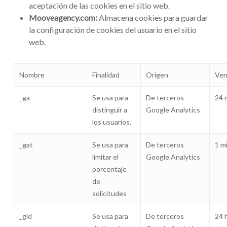
aceptación de las cookies en el sitio web.
Mooveagency.com:
Almacena cookies para guardar
la configuración de cookies del usuario en el sitio
web.
Nombre
Finalidad
Origen
Ven
_ga
Se usa para
De terceros
24 
distinguir a
Google Analytics
los usuarios.
_gat
Se usa para
De terceros
1 m
limitar el
Google Analytics
porcentaje
de
solicitudes
_gid
Se usa para
De terceros
24 