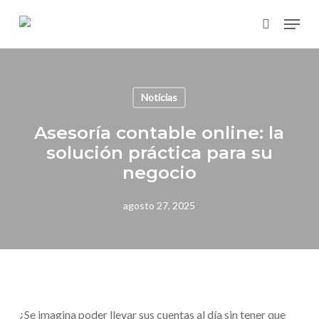
Skip
Menu
to
search
main
content
Noticias
Asesoría contable online: la
solución práctica para su
negocio
agosto 27, 2025
¿Se imagina poder llevar sus cuentas al día sin tener que