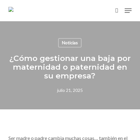
Skip
Menu
to
search
main
content
Noticias
¿Cómo gestionar una baja por
maternidad o paternidad en
su empresa?
julio 21, 2025
Ser madre o padre cambia muchas cosas… también en el