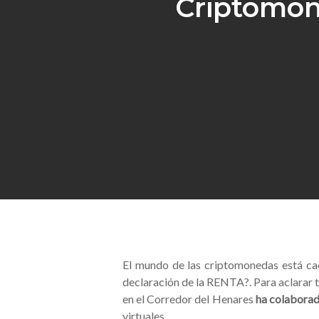
Criptomon
El mundo de las criptomonedas está cad
declaración de la RENTA?. Para aclarar t
en el Corredor del Henares
ha colaborad
virtuales.