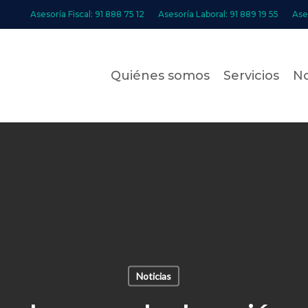
Asesoría Fiscal: 91 888 75 12
Asesoría Laboral: 91 889 19 55
Ase
Quiénes somos
Servicios
No
Noticias