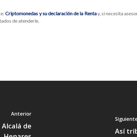
ce:
Criptomonedas y su declaración de la Renta
y, si necesita ases
tados de atenderle.
Anterior
Siguient
 Alcalá de
Así tr
Henares