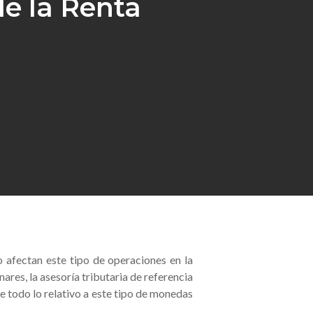
e la Renta
 afectan este tipo de operaciones en la
res, la asesoría tributaria de referencia
le todo lo relativo a este tipo de monedas