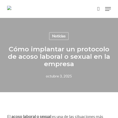
Skip
Menu
to
search
main
content
Noticias
Cómo implantar un protocolo
de acoso laboral o sexual en la
empresa
octubre 3, 2025
El
acoso laboral o sexual
es una de las situaciones más