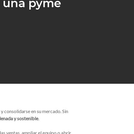
e una pyme
y consolidarse en su mercado. Sin
enada y sostenible
.
s ventas, ampliar el equipo o abrir