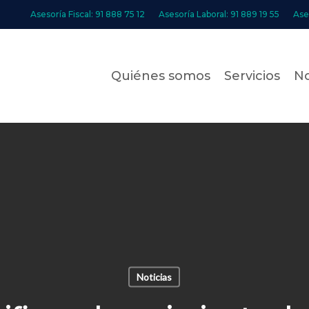
Asesoría Fiscal: 91 888 75 12
Asesoría Laboral: 91 889 19 55
Ase
Quiénes somos
Servicios
No
Noticias