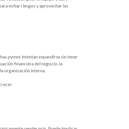
ara evitar riesgos y aprovechar las
chas pymes intentan expandirse sin tener
uación financiera del negocio, la
la organización interna.
crecer.
ca únicamente vender más. Puede implicar