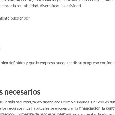
jorar la rentabilidad, diversificar la actividad…
iento pueden ser:
.
.
 bien definidos
y que la empresa pueda medir su progreso con indi
os necesarios
uerir
más recursos
, tanto financieros como humanos. Por eso es fun
e los recursos más habituales se encuentran la
financiación
, la
contr
lización
o la
mejora de procesos internos
para aumentar la eficienc