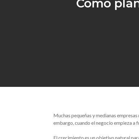
Cómo plan
Hit enter to search or ESC to close
Muchas pequeñas y medianas empresas nac
embargo, cuando el negocio empieza a f
El crecimiento es un objetivo natural pa