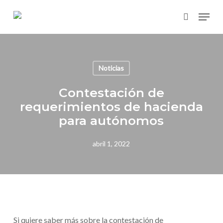
Skip
Menu
to
search
main
content
Noticias
Contestación de
requerimientos de hacienda
para autónomos
abril 1, 2022
Si quiere saber más sobre la contestación de