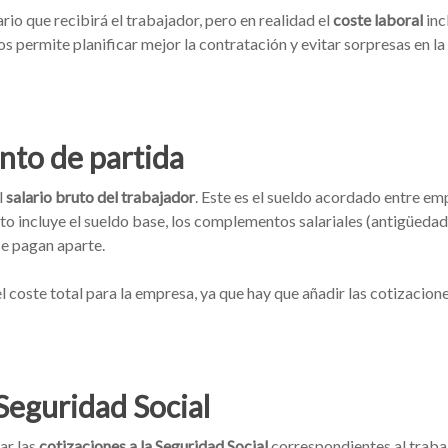
io que recibirá el trabajador, pero en realidad el
coste laboral
inc
 permite planificar mejor la contratación y evitar sorpresas en l
unto de partida
l
salario bruto del trabajador
. Este es el sueldo acordado entre e
uto incluye el sueldo base, los complementos salariales (antigüedad,
se pagan aparte.
l coste total para la empresa, ya que hay que añadir las cotizacione
 Seguridad Social
ar las
cotizaciones a la Seguridad Social
correspondientes al traba