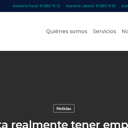
Asesoría Fiscal: 91 888 75 12
Asesoría Laboral: 91 889 19 55
Ase
Quiénes somos
Servicios
No
Noticias
ta realmente tener emp