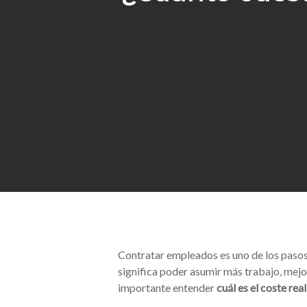
Hit enter to search or ESC to close
Contratar empleados es uno de los paso
significa poder asumir más trabajo, mejor
importante entender
cuál es el coste re