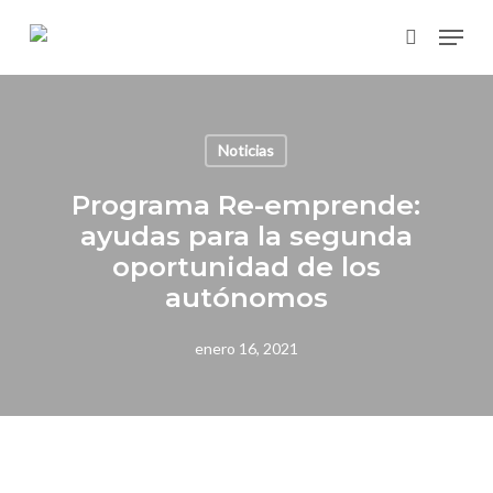
Skip
Menu
to
search
main
content
Noticias
Programa Re-emprende:
ayudas para la segunda
oportunidad de los
autónomos
enero 16, 2021