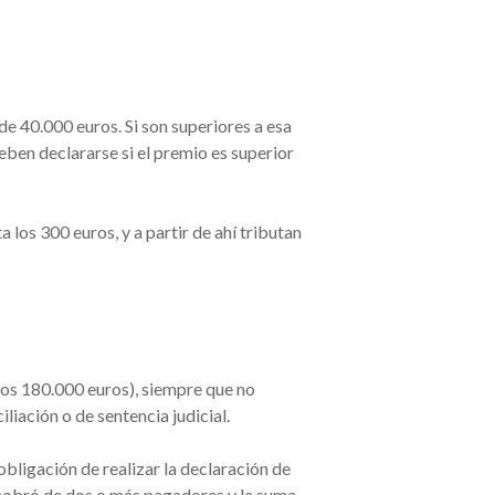
 de 40.000 euros. Si son superiores a esa
eben declararse si el premio es superior
 los 300 euros, y a partir de ahí tributan
 los 180.000 euros), siempre que no
liación o de sentencia judicial.
obligación de realizar la declaración de
si cobró de dos o más pagadores y la suma