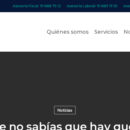
Asesoría Fiscal: 91 888 75 12
Asesoría Laboral: 91 889 19 55
Ase
Quiénes somos
Servicios
No
Noticias
e no sabías que hay qu