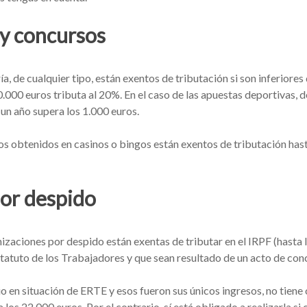
 y concursos
a, de cualquier tipo, están exentos de tributación si son inferiores
.000 euros tributa al 20%. En el caso de las apuestas deportivas, d
n un año supera los 1.000 euros.
ios obtenidos en casinos o bingos están exentos de tributación hasta
or despido
nizaciones por despido están exentas de tributar en el IRPF (hasta
tatuto de los Trabajadores y que sean resultado de un acto de conci
cio en situación de ERTE y esos fueron sus únicos ingresos, no tiene 
a los 22.000 euros. Por el contrario, sí está obligado a realizarla 