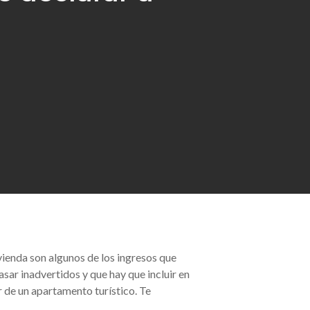
ivienda son algunos de los ingresos que
sar inadvertidos y que hay que incluir en
r de un apartamento turístico. Te