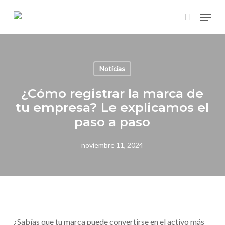
Skip
Menu
to
search
main
content
Noticias
¿Cómo registrar la marca de
tu empresa? Le explicamos el
paso a paso
noviembre 11, 2024
¿Sabías que tu marca puede convertirse en el activo más