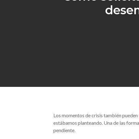
desem
Hit enter to search or ESC to close
Los momentos de crisis también pueden se
estábamos planteando. Una de las forma
pendiente.