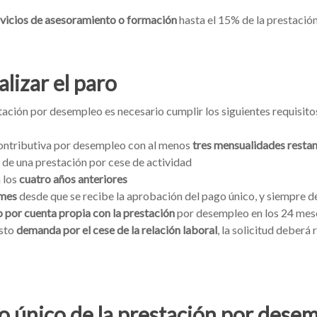
rvicios de asesoramiento o formación
hasta el 15% de la prestación
alizar el paro
estación por desempleo es necesario cumplir los siguientes requisito
contributiva por desempleo con al menos
tres mensualidades restan
s de una prestación por cese de actividad
 los
cuatro años anteriores
 mes
desde que se recibe la aprobación del pago único, y siempre d
o por cuenta propia con la prestación
por desempleo en los 24 meses
esto
demanda por el cese de la relación laboral
, la solicitud deberá
go único de la prestación por dese