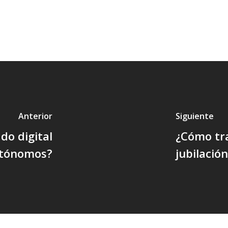
Anterior
Siguiente
ado digital
¿Cómo tra
utónomos?
jubilació