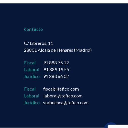
Contacto
C/ Libreros, 11
28801 Alcalá de Henares (Madrid)
Fiscal
91 888 75 12
Laboral
91 889 19 55
Jurídico
91 883 66 02
Fiscal
fiscal@tefico.com
Laboral
laboral@tefico.com
Jurídico
stabuenca@tefico.com