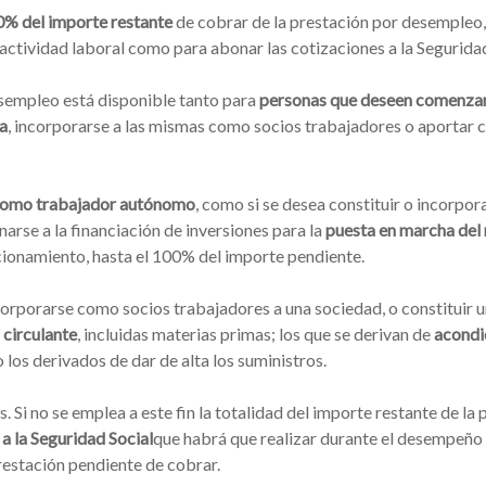
00% del importe restante
de cobrar de la prestación por desempleo,
actividad laboral como para abonar las cotizaciones a la Seguridad
esempleo está disponible tanto para
personas que deseen comenza
a
, incorporarse a las mismas como socios trabajadores o aportar ca
d como trabajador autónomo
, como si se desea constituir o incorpor
arse a la financiación de inversiones para la
puesta en marcha del
ncionamiento, hasta el 100% del importe pendiente.
corporarse como socios trabajadores a una sociedad, o constituir 
 circulante
, incluidas materias primas; los que se derivan de
acondic
 o los derivados de dar de alta los suministros.
s. Si no se emplea a este fin la totalidad del importe restante de la
a la Seguridad Social
que habrá que realizar durante el desempeño d
restación pendiente de cobrar.