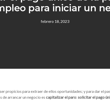
pleo para iniciar un n
febrero 18, 2023
r propicios para extraer de ellos oportunidades; y para dar el pa
s de arrancar un negocio es
capitalizar el paro
:
solicitar el pago ú