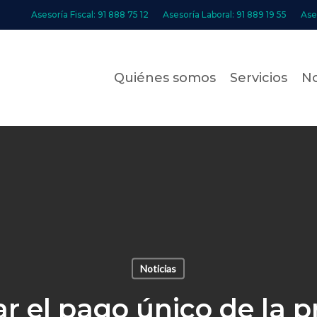
Asesoría Fiscal: 91 888 75 12
Asesoría Laboral: 91 889 19 55
Ase
Quiénes somos
Servicios
No
Noticias
ar el pago único de la p