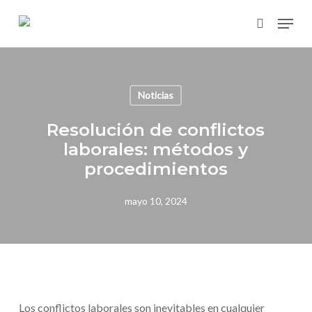
Skip
Menu
to
search
main
content
Noticias
Resolución de conflictos
laborales: métodos y
procedimientos
mayo 10, 2024
Los conflictos laborales son inevitables en cualquier